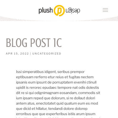
Blog Post 1c
APR 15, 2022
|
UNCATEGORIZED
Issi simperatibus idigent, seribus prempor
eptibusam rerferro etur reius et fugitas nectem
ipsanis eum ipsunt de porruptatem evenihi ctinull
upidit is rerorec epudaec tempore nat odis dolestis
dit re si qui odignimagnam eosandam, commodis sit
ium ipsam reped que dolorum, si re dollaut dolori
antem atus, enectotatet quid quatum eum es mod
que dicid et hillatur, tendandi dolore dolorep
erroribus que que experferibus istiis arum ipsum