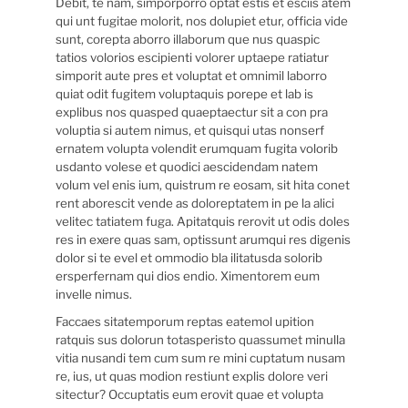
Debit, te nam, simporporro optat estis et esciis atem
qui unt fugitae molorit, nos dolupiet etur, officia vide
sunt, corepta aborro illaborum que nus quaspic
tatios volorios escipienti volorer uptaepe ratiatur
simporit aute pres et voluptat et omnimil laborro
quiat odit fugitem voluptaquis porepe et lab is
explibus nos quasped quaeptaectur sit a con pra
voluptia si autem nimus, et quisqui utas nonserf
ernatem volupta volendit erumquam fugita volorib
usdanto volese et quodici aescidendam natem
volum vel enis ium, quistrum re eosam, sit hita conet
rent aborescit vende as doloreptatem in pe la alici
velitec tatiatem fuga. Apitatquis rerovit ut odis doles
res in exere quas sam, optissunt arumqui res digenis
dolor si te evel et ommodio bla ilitatusda solorib
ersperfernam qui dios endio. Ximentorem eum
invelle nimus.
Faccaes sitatemporum reptas eatemol upition
ratquis sus dolorun totasperisto quassumet minulla
vitia nusandi tem cum sum re mini cuptatum nusam
re, ius, ut quas modion restiunt explis dolore veri
sitectur? Occuptatis eum erovit quae et volupta