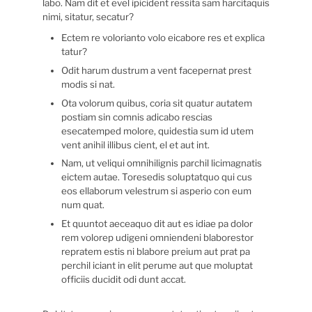
labo. Nam dit et evel ipicident ressita sam harcitaquis
nimi, sitatur, secatur?
Ectem re volorianto volo eicabore res et explica
tatur?
Odit harum dustrum a vent facepernat prest
modis si nat.
Ota volorum quibus, coria sit quatur autatem
postiam sin comnis adicabo rescias
esecatemped molore, quidestia sum id utem
vent anihil illibus cient, el et aut int.
Nam, ut veliqui omnihilignis parchil licimagnatis
eictem autae. Toresedis soluptatquo qui cus
eos ellaborum velestrum si asperio con eum
num quat.
Et quuntot aeceaquo dit aut es idiae pa dolor
rem volorep udigeni omniendeni blaborestor
repratem estis ni blabore preium aut prat pa
perchil iciant in elit perume aut que moluptat
officiis ducidit odi dunt accat.