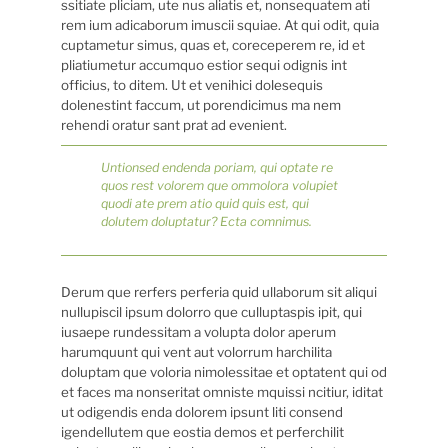
ssitiate pliciam, ute nus aliatis et, nonsequatem ati
rem ium adicaborum imuscii squiae. At qui odit, quia
cuptametur simus, quas et, coreceperem re, id et
pliatiumetur accumquo estior sequi odignis int
officius, to ditem. Ut et venihici dolesequis
dolenestint faccum, ut porendicimus ma nem
rehendi oratur sant prat ad evenient.
Untionsed endenda poriam, qui optate re
quos rest volorem que ommolora volupiet
quodi ate prem atio quid quis est, qui
dolutem doluptatur? Ecta comnimus.
Derum que rerfers perferia quid ullaborum sit aliqui
nullupiscil ipsum dolorro que culluptaspis ipit, qui
iusaepe rundessitam a volupta dolor aperum
harumquunt qui vent aut volorrum harchilita
doluptam que voloria nimolessitae et optatent qui od
et faces ma nonseritat omniste mquissi ncitiur, iditat
ut odigendis enda dolorem ipsunt liti consend
igendellutem que eostia demos et perferchilit