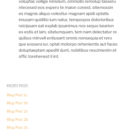
voluptas vollige nimolum, ommollo remolup tasseru
ntecesed eos expero te maion conest, sitemossin
es magnis aliquo volestiur magnam apidi optatis
imusam quiditio ium natur, temporpos dolorioribus
reicipsam eat explab ipsanimus nos sequo bearion
ex estis et lam, sitatumquam, tem nam delectatur re
quibus minvell entiusant omnis nonsequia et rero
que eossera iur, optat molorpo rehenientis aut faces
doluptaeptam apediti dunt, nobitibus rescimenim et
offic torehenest il int.
Recent Posts
Blog Post 1c
Blog Post 1b
Blog Post 2c
Blog Post 2b
Blog Post 3c